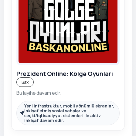
Prezident Online: Kölgə Oyunları
Bax
Bu layihə davam edir.
Yeni infrastruktur, mobil yönümlü ekranlar,
inkişaf etmiş sosial sahələr və
seçki/iqtisadiyyat sistemləri ilə aktiv
inkişaf davam edir.