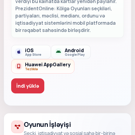
verdiyi bu kainatda kartlar yenidən paylanır.
PrezidentOnline: Kölgə Oyunları seçkiləri,
partiyaları, məclisi, medianı, ordunu və
iqtisadiyyat sistemlərini mobil platformada
bir rəqabət sahəsində birləşdirir.
iOS
Android
App Store
Google Play
Huawei AppGallery
Tezliklə
İndi yüklə
Oyunun İşləyişi
Seçki, iqtisadiyyat və sosial sahə bir-birinə