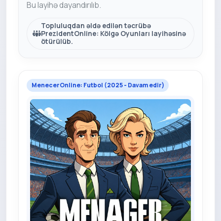
Bu layihə dayandırılıb.
Topluluqdan əldə edilən təcrübə
PrezidentOnline: Kölgə Oyunları layihəsinə
ötürülüb.
MenecerOnline: Futbol (2025 - Davam edir)