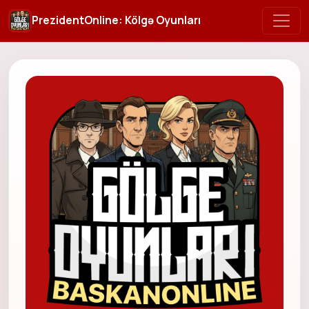
PrezidentOnline: Kölgə Oyunları